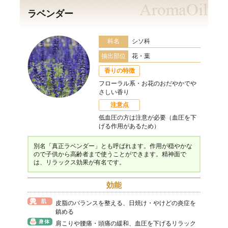
ラベンダー
科名
シソ科
抽出部位
花・葉
香りの特徴
フローラル系・お花のおだやかでや
さしい香り
注意点
低血圧の方は注意が必要（血圧を下
げる作用があるため）
別名「真正ラベンダー」とも呼ばれます。作用が穏やかな
ので子供から高齢者まで使うことができます。精神面で
は、リラックス効果が有名です。
効能
皮脂のバランスを整える、日焼け・やけどの炎症を
鎮める
肩こりや腰痛・頭痛の緩和、血圧を下げるリラック