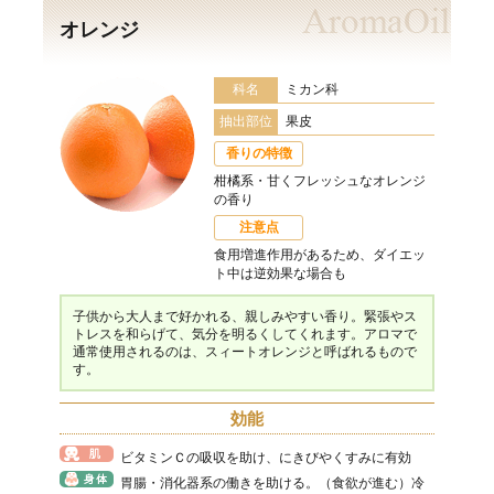
オレンジ
科名
ミカン科
抽出部位
果皮
香りの特徴
柑橘系・甘くフレッシュなオレンジ
の香り
注意点
食用増進作用があるため、ダイエッ
ト中は逆効果な場合も
子供から大人まで好かれる、親しみやすい香り。緊張やス
トレスを和らげて、気分を明るくしてくれます。アロマで
通常使用されるのは、スィートオレンジと呼ばれるもので
す。
効能
ビタミンＣの吸収を助け、にきびやくすみに有効
胃腸・消化器系の働きを助ける。（食欲が進む）冷