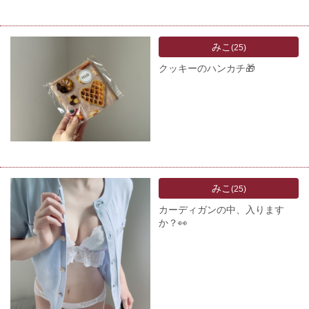
みこ
(25)
クッキーのハンカチ🎁
みこ
(25)
カーディガンの中、入ります
か？👀