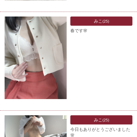
みこ
(25)
春です🌸
みこ
(25)
今日もありがとうございました
🌸