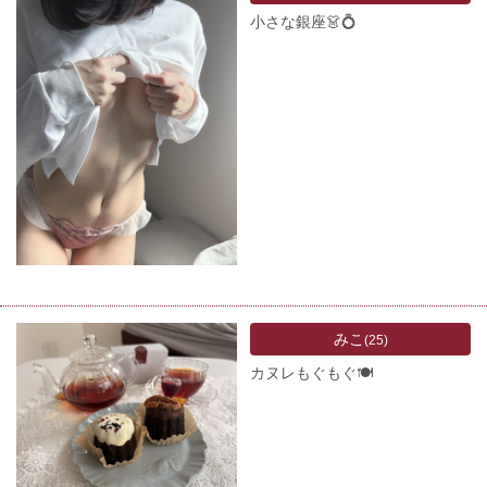
小さな銀座👗💍
みこ
(25)
カヌレもぐもぐ🍽️