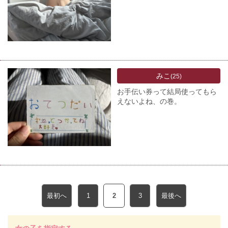
みこ
(25)
お手伝い券って結局使ってもら
えないよね、の巻。
最初へ
1
2
3
最後へ