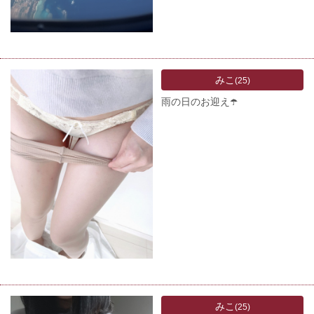
みこ
(25)
雨の日のお迎え☂️
みこ
(25)